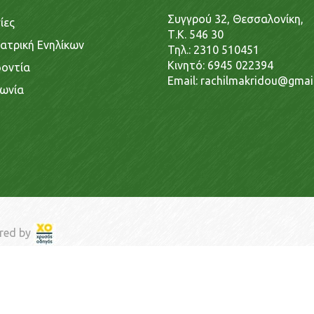
Συγγρού 32, Θεσσαλονίκη,
ίες
Τ.Κ. 546 30
ατρική Ενηλίκων
Τηλ.:
2310 510451
Κινητό:
6945 022394
οντία
Email:
rachilmakridou@gmai
νωνία
red by