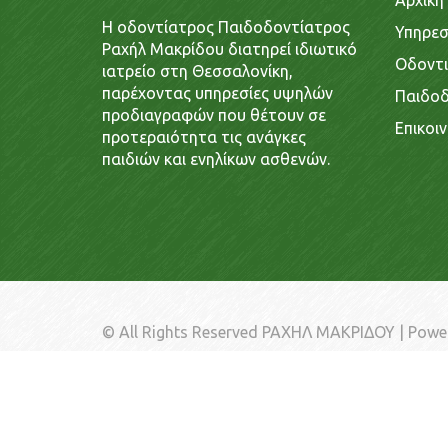
Αρχική
Η οδοντίατρος Παιδοδοντίατρος
Υπηρεσ
Ραχήλ Μακρίδου διατηρεί ιδιωτικό
Οδοντι
ιατρείο στη Θεσσαλονίκη,
παρέχοντας υπηρεσίες υψηλών
Παιδοδ
προδιαγραφών που θέτουν σε
Επικοι
προτεραιότητα τις ανάγκες
παιδιών και ενηλίκων ασθενών.
© All Rights Reserved ΡΑΧΗΛ ΜΑΚΡΙΔΟΥ | Powe